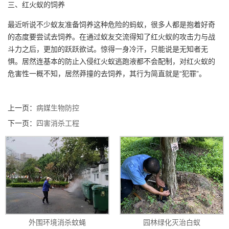
三、红火蚁的饲养
最近听说不少蚁友准备饲养这种危险的蚂蚁，很多人都是抱着好奇
的态度要尝试去饲养。在通过蚁友交流得知了红火蚁的攻击力与战
斗力之后，更加的跃跃欲试。惊得一身冷汗，只能说是无知者无
惧。居然连基本的防止入侵红火蚁逃跑液都不会配制，对红火蚁的
危害性一概不知，居然莽撞的去饲养，其行为简直就是“犯罪”。
上一页：
病媒生物防控
下一页：
四害消杀工程
外围环境消杀蚊蝇
园林绿化灭治白蚁