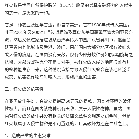
红火蚁是世界自然保护联盟（IUCN）收录的最具有破坏力的入侵生
物之一，是火蚁的一种。
它是一种农业及医学害虫，源自南美洲，它在1930年代传入美国，
并于2001年及2002年通过货柜箱及草皮从美国蔓延至澳大利亚及台
湾，然后又通过家居垃圾从台湾再传入中国广东省吴川市，继而蔓
延至省内其他城市及香港、澳门，目前国内大部分地区都有被红火
蚁入侵的痕迹，在国内没有天敌，仅有少部分蚁种例如[拟黑]能与之
抗衡，大部分蚁种完全不是其对手，被红火蚁入侵的地区很难有别
的蚁种能生存下来，这种情况直接导致入侵红火蚁会在该地区泛滥
成灾，危害农作物与叮咬人类，形成严重的虫害。
二、红火蚁的危害性
在我国放生牛蛙，会被处罚最高50万元的罚款，因其对环境的破坏
性极大，而且在国内该物种没有天敌，属于入侵性物种。虽然，国
内对红火蚁的放生并没有相关的法律文章明文规定处罚金额，但是
红火蚁属于入侵性物种是不可置疑的，且其破坏力还在牛蛙之上。
1、造成严重的生态灾难