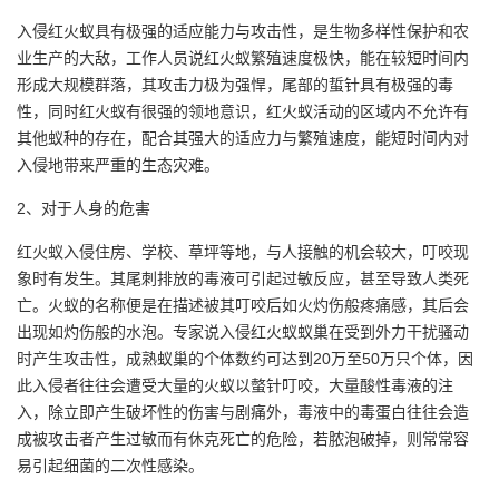
入侵红火蚁具有极强的适应能力与攻击性，是生物多样性保护和农
业生产的大敌，工作人员说红火蚁繁殖速度极快，能在较短时间内
形成大规模群落，其攻击力极为强悍，尾部的蜇针具有极强的毒
性，同时红火蚁有很强的领地意识，红火蚁活动的区域内不允许有
其他蚁种的存在，配合其强大的适应力与繁殖速度，能短时间内对
入侵地带来严重的生态灾难。
2、对于人身的危害
红火蚁入侵住房、学校、草坪等地，与人接触的机会较大，叮咬现
象时有发生。其尾刺排放的毒液可引起过敏反应，甚至导致人类死
亡。火蚁的名称便是在描述被其叮咬后如火灼伤般疼痛感，其后会
出现如灼伤般的水泡。专家说入侵红火蚁蚁巢在受到外力干扰骚动
时产生攻击性，成熟蚁巢的个体数约可达到20万至50万只个体，因
此入侵者往往会遭受大量的火蚁以螫针叮咬，大量酸性毒液的注
入，除立即产生破坏性的伤害与剧痛外，毒液中的毒蛋白往往会造
成被攻击者产生过敏而有休克死亡的危险，若脓泡破掉，则常常容
易引起细菌的二次性感染。