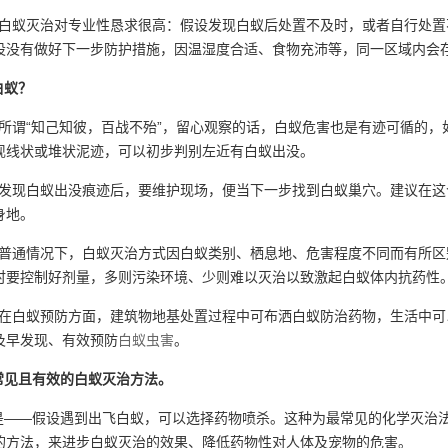
白蚁灭治对专业性恳求很高：假设发现白蚁后处置不及时，或者自行处置
设没有做好下一步防护措施，因温湿度合适、食物充沛等，同一区域内会
白蚁？
所谓“知己知彼，百战不殆”，留心观察的话，白蚁危害也是有迹可循的，
现线状或堆状泥迹，可以初步判别左近有白蚁出没。
发现白蚁出没痕迹后，要维护现场，便当下一步找到白蚁巢穴。建议在这
身地。
普通情况下，白蚁灭治方式因白蚁类别、栖息地、危害程度不同而有所区
时要控制好剂量，多则污染环境、少则难以灭治以致激起白蚁体内抗药性
在白蚁预防方面，建筑物地基处置过程中可布洒白蚁防治药物，生活中可
及早发现、有效预防
白蚁虫害
。
常见且有效的白蚁灭治方法。
——假设遇到出飞白蚁，可以选择药物喷杀。这种为最常见的化学灭治法
的方法，来进步白蚁灭治的效果、降低药物性对人体及宠物的危害。