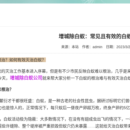
增城除白蚁：常见且有效的白
来源：本站
作者：admin
日期：2023/3/2
根治？如何有效灭治白蚁？
的灭治工作基本进入序幕，但是有不少市民反映白蚁难以根治，几乎是来
增城除白蚁公司
今天，
就来帮大家分析一下白蚁的根治难与有效灭治白
以根治？
繁衍才干都很旺盛：白蚁，是一种古老的社会性昆虫，据研讨标明它们曾经在
力也是惊人的，正常情况下，每只蚁后一昼夜产卵超万枚，终身产卵约5
，白蚁活动极为隐蔽：大多数情况下，在没有有翅成虫出飞的情况下，一
需些许缝隙、整个堤岸被严重损毁但蚁穴仍未暴露……这就给灭治白蚁带