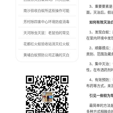
3、重要要素是
公司怎么选？
南沙验收白蚁所这些操作可能
面，灭治后，假
让白蚁越灭越多
芳村除四害中心环境防疫消毒
如何有效灭治
1、发现白蚁：
杀菌方法指南
天河除虫灭鼠：老鼠怕的常见
在室内环境中发
用法有哪些
花都红火蚁验收站消灭红火蚁
2、顺藤摸瓜：
类别、范围及藏
危害的方法
黄埔白蚁预防公司正确的灭白
3、集中灭治：
蚁方式
性，在布洒药剂
4、有效预防：
布药等方式，来
引见一些较为
最简单的方法是
多种方式相融合