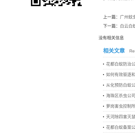
上一篇：
广州蚊
下一篇：
白云白
没有相关信息
相关文章
Rel
花都白蚁防治
如何有效驱逐
从化预防白蚁
海珠区杀虫公
萝岗害虫控制
天河除四害灭
花都白蚁备案