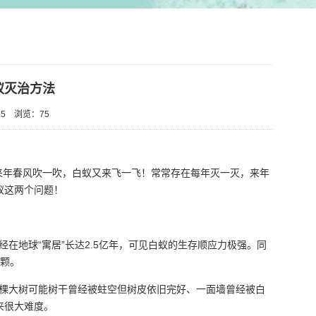
蚁灭治方法
5
浏览：
75
年春风吹一吹，白蚁又来飞一飞！常常存在每年灭一灭，来年
蚁这两个问题！
地球“寓居”长达2.5亿年，可见白蚁的生存顺应力极强。同
亿颗。
棵大树可能树干曾经被蛀空但树皮依旧完好、一面墙曾经被白
来很大难度。