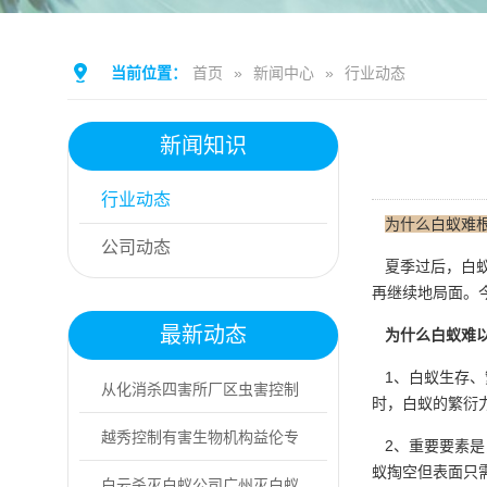
当前位置：
首页
»
新闻中心
»
行业动态
新闻知识
行业动态
为什么白蚁难
公司动态
夏季过后，白蚁
再继续地局面。
最新动态
为什么白蚁难
1、白蚁生存、
从化消杀四害所厂区虫害控制
时，白蚁的繁衍
计划及措施
越秀控制有害生物机构益伦专
2、重要要素是
蚁掏空但表面只
业灭鼠，上门消...
白云杀灭白蚁公司广州灭白蚁