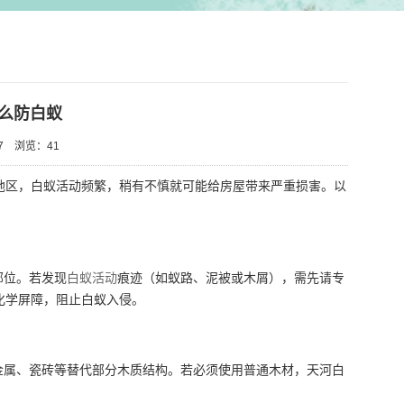
么防白蚁
7
浏览：
41
地区，白蚁活动频繁，稍有不慎就可能给房屋带来严重损害。以
部位。若发现
白蚁活动
痕迹（如蚁路、泥被或木屑），需先请专
化学屏障，阻止白蚁入侵。
属、瓷砖等替代部分木质结构。若必须使用普通木材，天河白