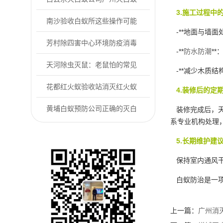
3.施工过程中
公司怎么选？
南沙验收白蚁所这些操作可能
-**地面与墙
让白蚁越灭越多
芳村除四害中心环境防疫消毒
-**
防水防潮
*
杀菌方法指南
天河除虫灭鼠：老鼠怕的常见
-**减少木质
用法有哪些
花都红火蚁验收站消灭红火蚁
4.装修后的定
危害的方法
黄埔白蚁预防公司正确的灭白
装修完成后，天
系专业机构处理
蚁方式
5.长期维护建
保持室内通风干
白蚁防治是一项
上一篇：
广州消