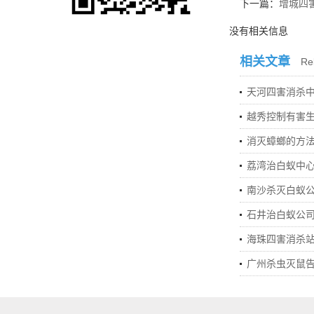
下一篇：
增城四
没有相关信息
相关文章
Rel
天河四害消杀中
越秀控制有害
消灭蟑螂的方
荔湾治白蚁中
南沙杀灭白蚁
石井治白蚁公
海珠四害消杀
广州杀虫灭鼠