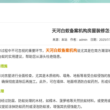
天河白蚁备案机构房屋装修怎
来源：本站
作者：admin
日期：2025/7/
天河白蚁备案机构
过程中不可忽视的重要环节，
说尤其是在南方潮湿
白蚁的实用建议，帮助您从源头杜绝隐患。
防措施
对房屋进行全面检查，尤其是木质结构、墙角、地板等易受白蚁侵蚀的
，确保彻底清除后再施工。此外，可在墙体、地面喷洒防白蚁药剂，形成
处理
经过防腐、防蚁处理的木材，如樟木、菠萝格等天然抗蚁材料，或使用金
议提前涂抹防蚁药剂或浸泡防蚁液，增强其抗侵蚀能力。