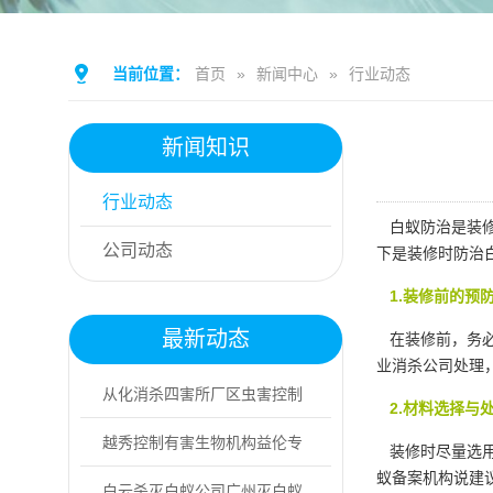
当前位置：
首页
»
新闻中心
»
行业动态
新闻知识
行业动态
白蚁防治是装修
公司动态
下是装修时防治
1.装修前的预
最新动态
在装修前，务必
业消杀公司处理
从化消杀四害所厂区虫害控制
2.材料选择与
计划及措施
越秀控制有害生物机构益伦专
装修时尽量选用
蚁备案机构说建
业灭鼠，上门消...
白云杀灭白蚁公司广州灭白蚁