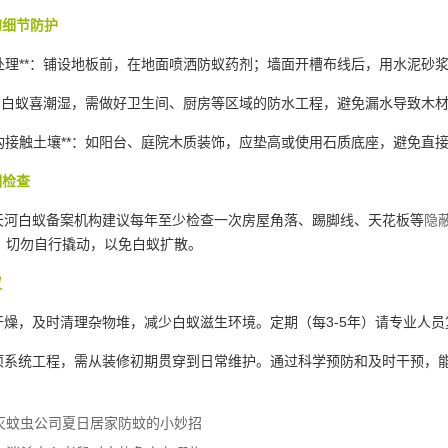
的细节防护
面处理**：铺设地板前，在地面喷洒防蚁药剂；墙面开槽布线后，用水泥砂
*：白蚁喜潮湿，需做好卫生间、厨房等区域的防水工程，避免漏水导致木
结构接触土壤**：如阳台、庭院木质装饰，应垫高或使用石质底座，避免直
期检查
河白蚁备案机构建议每年至少检查一次房屋角落、踢脚线、天花板等
隐
，切勿自行撬动，以免白蚁扩散。
议
燥，及时清理杂物堆，减少白蚁滋生环境。定期（每3-5年）请专业人员
系统工程，需从装修初期贯穿到日常维护。通过科学预防和及时干预，能
灭蚊虫公司夏日居家防蚊的小妙招