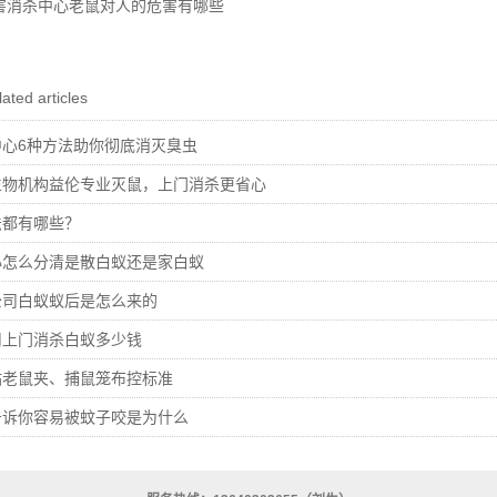
害消杀中心老鼠对人的危害有哪些
ated articles
心6种方法助你彻底消灭臭虫
生物机构益伦专业灭鼠，上门消杀更省心
法都有哪些？
心怎么分清是散白蚁还是家白蚁
公司白蚁蚁后是怎么来的
司上门消杀白蚁多少钱
站老鼠夹、捕鼠笼布控标准
告诉你容易被蚊子咬是为什么