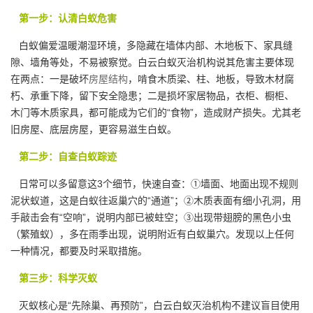
第一步：认清白蚁危害
白蚁偏爱温暖潮湿环境，多隐藏在墙体内部、木地板下、家具缝
隙、墙角等处，不易被察觉。白云白蚁灭治机构说其危害主要体现
在两点：一是破坏
房屋结构
，啃食木质梁、柱、地板，导致木材腐
朽、承重下降，留下安全隐患；二是损坏家居物品，衣柜、橱柜、
木门等木质家具，都可能成为它们的“食物”，造成财产损失。尤其老
旧房屋、底层房屋，更容易滋生白蚁。
第二步：自查白蚁踪迹
日常可以多留意这3个细节，快速自查：①墙面、地面出现不规则
泥状蚁道，这是白蚁往返巢穴的“通道”；②木质表面有细小孔洞，用
手敲击会有“空响”，说明内部已被蛀空；③出现带翅膀的黑色小虫
（繁殖蚁），多在雨季出现，说明附近有白蚁巢穴。发现以上任何
一种情况，都要及时采取措施。
第三步：科学灭蚁
灭蚁核心是“先除巢、再预防”，白云白蚁灭治机构不建议盲目使用