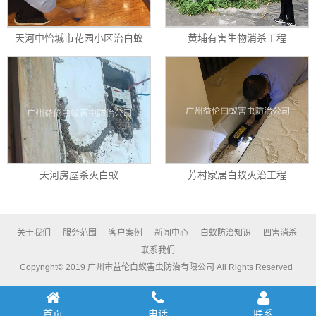
天河中怡城市花园小区治白蚁
黄埔有害生物消杀工程
天河房屋杀灭白蚁
芳村家居白蚁灭治工程
关于我们
-
服务范围
-
客户案例
-
新闻中心
-
白蚁防治知识
-
四害消杀
-
联系我们
Copynght© 2019 广州市益伦白蚁害虫防治有限公司 All Rights Reserved
首页
电话
联系