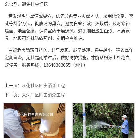
杀虫剂，避免打草惊蛇。
若发现明显蚁道或巢穴，优先联系专业灭蚁团队，采用诱杀剂、熏
蒸等科学方法，彻底清除巢穴，避免白蚁扩散；灭蚁后，及时修补
墙面、地面裂缝，保持室内干燥通风，避免潮湿滋生白蚁；木质家
具、地板可涂抹防蚁药剂，定期检查维护。
白蚁危害隐蔽且持久，越早发现、越早处理，损失越小。建议每年
定期自查
，尤其是雨季过后，做好防护措施，才能从根源上杜绝白
蚁侵害。服务热线：13640303655（刘生）
上一页：
从化社区四害消杀工程
下一页：
天河厂区四害消杀工程