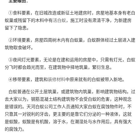
主要缘由：
①食料要素，在旧城改造或新征土地建房时，房屋地基本身有老白
蚁巢或残留下的木料中有
活白蚁
，施工时没有肃清干净，为新建房
留下了隐患。
②环境要素，房屋四周树木内有白蚁巢，白蚁群体经过土层进入建
筑物取食破坏。
③夜间灯光要素，无论是在建和运用的房屋中，只需有灯光，白蚁
分飞时都会趋光而至，在建筑物中择地筑巢，繁衍生息。
④移带要素，建筑和
装修材料
中原来就有的白蚁被带入新地。
白蚁普通在公开土层筑巢，或建筑物内筑巢，影响建筑物结构。过
去大家以为，钢筋混凝土结构建筑物不会受白蚁的危害，这种观念
是错误的。天河白蚁公司工作人员通知大家白蚁在腐蚀物件时，不
只靠其一对锐利的牙齿，更主要的是靠它们分泌的一种液体，这就
是蚁酸，蚁酸是有机酸，溶于水，在潮湿处与水作用后，具有强大
的腐蚀力。