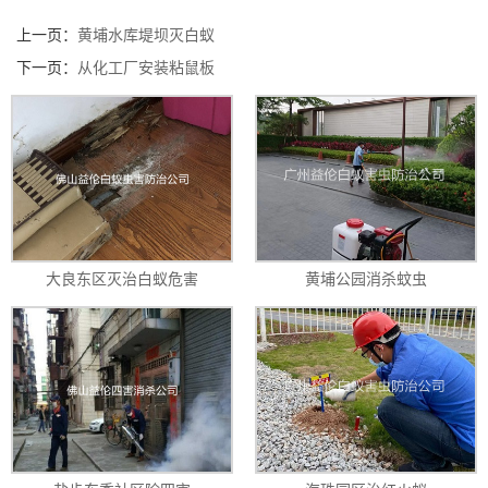
上一页：
黄埔水库堤坝灭白蚁
下一页：
从化工厂安装粘鼠板
大良东区灭治白蚁危害
黄埔公园消杀蚊虫