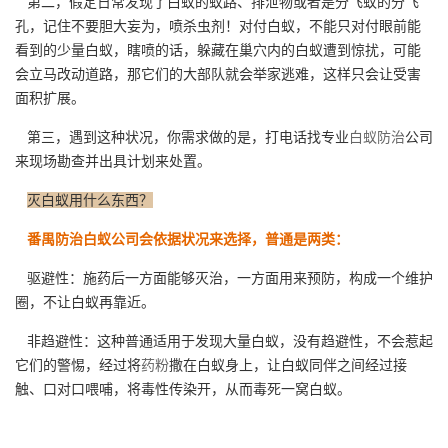
第二，假定日常发现了白蚁的蚁路、排泄物或者是分飞蚁的分飞
孔，记住不要胆大妄为，喷杀虫剂！对付白蚁，不能只对付眼前能
看到的少量白蚁，瞎喷的话，躲藏在巢穴内的白蚁遭到惊扰，可能
会立马改动道路，那它们的大部队就会举家逃难，这样只会让受害
面积扩展。
第三，遇到这种状况，你需求做的是，打电话找专业
白蚁防治
公司
来现场勘查并出具计划来处置。
灭白蚁用什么东西？
番禺防治白蚁公司会依据状况来选择，普通是两类：
驱避性：施药后一方面能够灭治，一方面用来预防，构成一个维护
圈，不让白蚁再靠近。
非趋避性：这种普通适用于发现大量白蚁，没有趋避性，不会惹起
它们的警惕，经过将
药粉
撒在白蚁身上，让白蚁同伴之间经过接
触、口对口喂哺，将毒性传染开，从而毒死一窝白蚁。