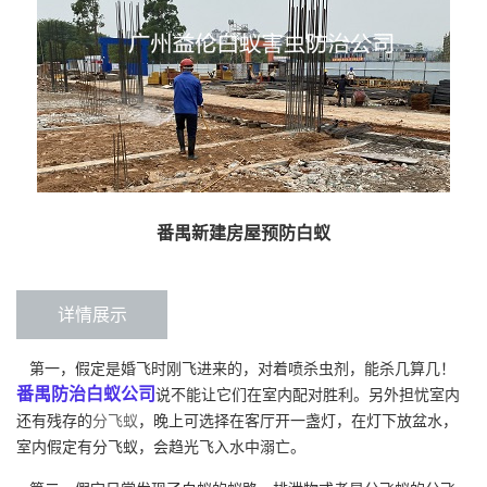
番禺新建房屋预防白蚁
详情展示
第一，假定是婚飞时刚飞进来的，对着喷杀虫剂，能杀几算几！
番禺防治白蚁公司
说不能让它们在室内配对胜利。另外担忧室内
还有残存的
分飞蚁
，晚上可选择在客厅开一盏灯，在灯下放盆水，
室内假定有分飞蚁，会趋光飞入水中溺亡。