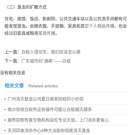
（三）臭虫的扩散方式
住宅、旅馆、饭店、影剧院、公共交通车站以及公共洗手间都有可
能发现臭虫。会随衣服、手提箱、家具和其它
个人物品传播
，也会
经过旧家具或租用
家具传播
。
上一篇：
白蚁入侵住宅，我们应该怎么做
下一篇：
广东城市的“通病”——白蚁
没有相关信息
相关文章
Related articles
广州消灭蚊虫公司夏日居家防蚊的小妙招
南沙验收白蚁所这些操作可能让白蚁越灭越多
越秀控制有害生物机构益伦专业灭鼠，上门消杀更省心
天河四害消杀中心6种方法助你彻底消灭臭虫