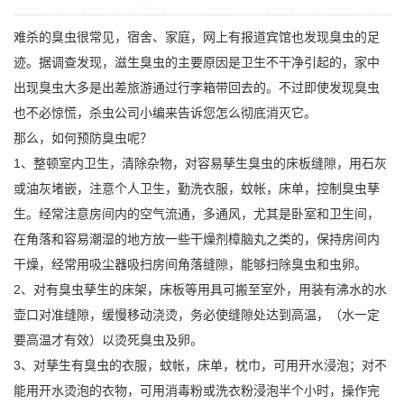
难杀的臭虫很常见，宿舍、家庭，网上有报道宾馆也发现臭虫的足
迹。据调查发现，滋生臭虫的主要原因是卫生不干净引起的，家中
出现臭虫大多是出差旅游通过行李箱带回去的。不过即使发现臭虫
也不必惊慌，杀虫公司小编来告诉您怎么彻底消灭它。
那么，如何预防臭虫呢？
1、整顿室内卫生，清除杂物，对容易孳生臭虫的床板缝隙，用石灰
或油灰堵嵌，注意个人卫生，勤洗衣服，蚊帐，床单，控制臭虫孳
生。经常注意房间内的空气流通，多通风，尤其是卧室和卫生间，
在角落和容易潮湿的地方放一些干燥剂樟脑丸之类的，保持房间内
干燥，经常用吸尘器吸扫房间角落缝隙，能够扫除臭虫和虫卵。
2、对有臭虫孳生的床架，床板等用具可搬至室外，用装有沸水的水
壶口对准缝隙，缓慢移动浇烫，务必使缝隙处达到高温，（水一定
要高温才有效）以烫死臭虫及卵。
3、对孳生有臭虫的衣服，蚊帐，床单，枕巾，可用开水浸泡；对不
能用开水烫泡的衣物，可用消毒粉或洗衣粉浸泡半个小时，操作完