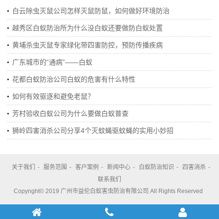
白云除虫灭鼠公司怎样灭鼠防鼠，如何做好环境防治
越秀区白蚁防治所为什么没白蚁还要做防白蚁处置
黄埔杀虫灭鼠专家绿化带四害防控，预防传播疾病
广东城市的“通病”——白蚁
花都白蚁防治公司白蚁的危害有什么特性
如何有效驱逐和避免老鼠？
芳村验收白蚁公司为什么要做白蚁普查
狮岭四害消杀公司分享4个灭蚊蝇驱蚊蝇的实用小妙招
关于我们
-
服务范围
-
客户案例
-
新闻中心
-
白蚁防治知识
-
四害消杀
-
联系我们
Copynght© 2019 广州市益伦白蚁害虫防治有限公司 All Rights Reserved