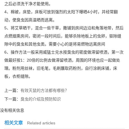
之后必须洗干净才能使用。
4、棉被，床垫，床板可放到强烈的太阳下曝晒4小时，并经常翻
动，使臭虫因高温晒而逃离。
5、将艾草晒干，混合一些干草，撒铺到房间边沿和角落地带，然后
点燃烟熏房间，密闭一段时间后，能够杀除地板上的虫卵，驱除缝
隙中的臭虫和其他虫类。需要小心的是将易燃物远离房间
6、操作方法一般采用威猛士兑水按臭虫的密度做滞留喷洒，第一次
做最好按1：20倍的比例去做滞留喷洒，周围的环境也应一起做处
理。粉剂用丝袜，旧毛笔，毛刷蘸取药粉剂，自行涂刷床铺，床
板，衣柜缝隙。
上一篇：
有效灭鼠的方法都有哪些？
下一篇：
臭虫的介绍及预防知识
没有相关信息
相关文章
Related articles