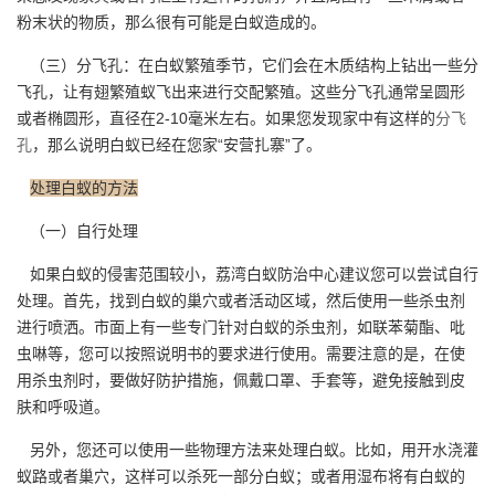
粉末状的物质，那么很有可能是白蚁造成的。
（三）分飞孔：在白蚁繁殖季节，它们会在木质结构上钻出一些分
飞孔，让有翅繁殖蚁飞出来进行交配繁殖。这些分飞孔通常呈圆形
或者椭圆形，直径在2-10毫米左右。如果您发现家中有这样的
分飞
孔
，那么说明白蚁已经在您家“安营扎寨”了。
处理白蚁的方法
（一）自行处理
如果白蚁的侵害范围较小，荔湾白蚁防治中心建议您可以尝试自行
处理。首先，找到白蚁的巢穴或者活动区域，然后使用一些杀虫剂
进行喷洒。市面上有一些专门针对白蚁的杀虫剂，如联苯菊酯、吡
虫啉等，您可以按照说明书的要求进行使用。需要注意的是，在使
用杀虫剂时，要做好防护措施，佩戴口罩、手套等，避免接触到皮
肤和呼吸道。
另外，您还可以使用一些物理方法来处理白蚁。比如，用开水浇灌
蚁路或者巢穴，这样可以杀死一部分白蚁；或者用湿布将有白蚁的