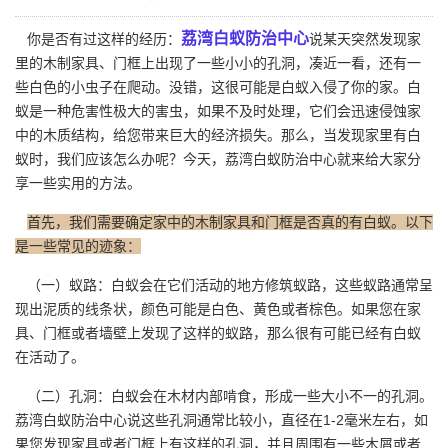
荔湾白蚁防治中心
你是否有过这样的经历：
说某天突然发现家
里的木制家具、门框上出现了一些小小的孔洞，凑近一看，还有一
些白色的小虫子在爬动。没错，这很可能是白蚁入侵了你的家。白
蚁是一种危害性极大的害虫，如果不及时处理，它们会迅速侵蚀家
中的木质结构，给您带来巨大的经济损失。那么，当发现家里有白
蚁时，我们应该怎么办呢？今天，荔湾白蚁防治中心就来给大家分
享一些实用的方法。
首先，我们需要确定家中的木制家具和门框是否真的有白蚁。以下
是一些常见的迹象：
（一）蚁路：白蚁会在它们活动的地方修筑蚁路，这些蚁路通常呈
现出泥质的线条状，颜色可能是白色、黄色或者棕色。如果您在家
具、门框或者墙壁上发现了这样的蚁路，那么很有可能已经有白蚁
在活动了。
（二）孔洞：白蚁会在木材内部啃食，形成一些大小不一的孔洞。
荔湾白蚁防治中心说这些孔洞通常比较小，直径在1-2毫米左右，如
果您发现家具或者门框上有这样的孔洞，并且周围有一些木屑或者